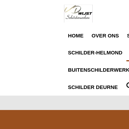
Ga
direct
naar
HOME
OVER ONS
de
SCHILDER-HELMOND
hoofdinhoud
BUITENSCHILDERWERK
SCHILDER DEURNE