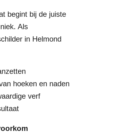
t begint bij de juiste
niek. Als
schilder in Helmond
anzetten
 van hoeken en naden
aardige verf
ultaat
 voorkom