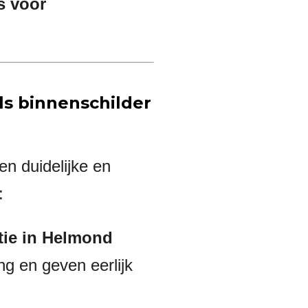
s voor
ls binnenschilder
n duidelijke en
:
atie in Helmond
g en geven eerlijk