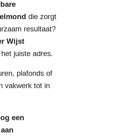
bare
Helmond
die zorgt
urzaam resultaat?
r Wijst
het juiste adres.
ren, plafonds of
n vakwerk tot in
nog een
e aan