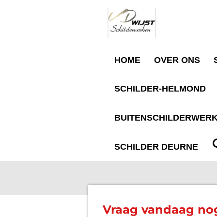
Ga
direct
naar
HOME
OVER ONS
de
SCHILDER-HELMOND
hoofdinhoud
BUITENSCHILDERWERK
SCHILDER DEURNE
Vraag vandaag nog 